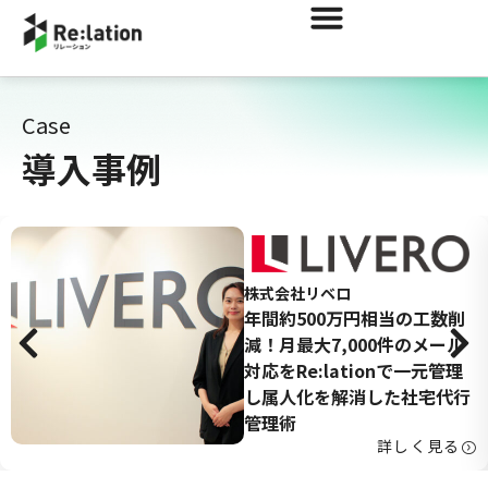
Case
導入事例
株式会社リベロ
年間約500万円相当の工数削
減！月最大7,000件のメール
対応をRe:lationで一元管理
し属人化を解消した社宅代行
管理術
詳しく見る