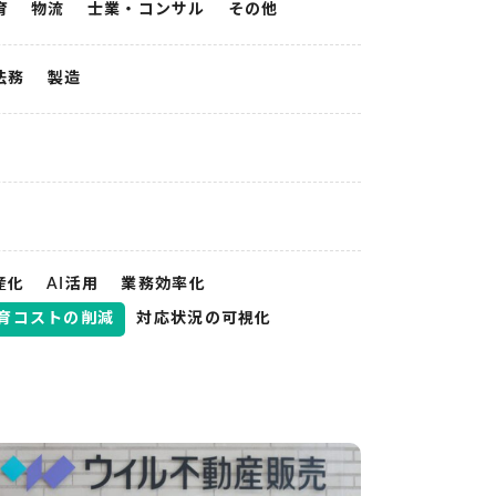
育
物流
士業・コンサル
その他
法務
製造
産化
AI活用
業務効率化
育コストの削減
対応状況の可視化