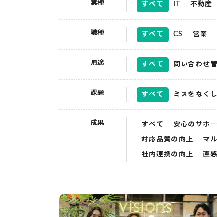
業種
すべて
IT
不動産
職種
すべて
CS
営業
用途
すべて
問い合わせ
課題
すべて
ミスをなく
成果
すべて
安心のサポ
対応品質の向上
マ
社内連携の向上
直