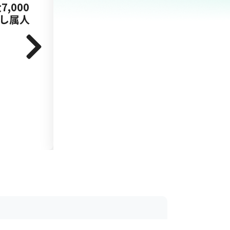
,000
理し属人