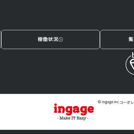
稼働状況
販
© ingage inc.
コーポレ