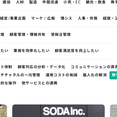
建設
人材
製造
中間流通
小売・EC
観光・飲食
教
経営/事業企画
マーケ / 広報
情シス
人事・労務
経理・
管理
顧客管理・情報共有
受発注管理
したい
業務を効率化したい
顧客満足度を向上したい
ート体制
顧客対応の分析・データ化
コミュニケーションの資
ルチチャネルの一元管理
運用コストの削減
属人化の解消
教
感的な操作
他サービスとの連携