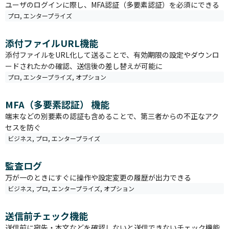
ユーザのログインに際し、MFA認証（多要素認証）を必須にできる
プロ
,
エンタープライズ
添付ファイルURL機能
添付ファイルをURL化して送ることで、有効期限の設定やダウンロ
ードされたかの確認、送信後の差し替えが可能に
プロ
,
エンタープライズ
,
オプション
MFA（多要素認証） 機能
端末などの別要素の認証も含めることで、第三者からの不正なアク
セスを防ぐ
ビジネス
,
プロ
,
エンタープライズ
監査ログ
万が一のときにすぐに操作や設定変更の履歴が出力できる
ビジネス
,
プロ
,
エンタープライズ
,
オプション
送信前チェック機能
送信前に宛先・本文などを確認しないと送信できないチェック機能