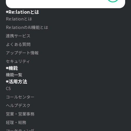
Re:lationとは
Re:lationとは
Re:lationのAI機能とは
連携サービス
よくある質問
アップデート情報
セキュリティ
機能
機能一覧
活用方法
CS
コールセンター
ヘルプデスク
営業・営業事務
経理・総務
マーケティング