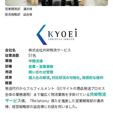
営業開発部 溝添様
経営戦略部 益吉様
会社名
株式会社共栄物流サービス
従業員数
57名
業種
中間流通
部署
営業・営業事務
用途
問い合わせ管理
成果
属人化の解消
,
対応状況の可視化
,
直感的な操作
概要
発送代行からフルフィルメント（ECサイトの商品発送プロセス
共栄物流
全体の業務運用）まで幅広く物流業務を手掛けている
サービス
様。『Re:lation』導入を推進した営業開発部の溝添
様、経営戦略部の益吉様にお話を伺いました。