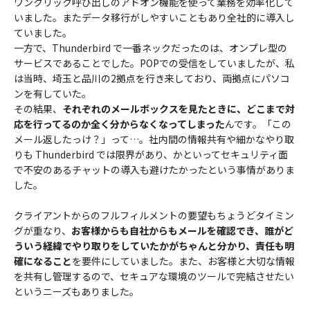
ワンクリック呼び出しのアドオン機能を使って業務を効率化して
いました。またデータ移行がしやすいこともあり全社的に導入し
ていました。
一方で、Thunderbird で一番ネックだったのは、オンプレ型の
サービスであることでした。POPでの受信をしていましたが、私
は当時、埼玉と品川の2拠点を行き来しており、両拠点にパソコ
ンを有していた。
その結果、
それぞれのメールボックスを見たときに、どこまで対
応を行ってるのか全く分からなくなってしまった
んです。「この
メール返したっけ？」って…。社内間の情報共有や細かなやり取
りも Thunderbird では限界があり、かといってセキュリティ面
で不安のあるチャットの導入も避けたかったという事情がありま
した。
クライアントからのフルフィルメントの要望もちょうどタイミン
グが重なり、
お客様からも自社からもメールを確認でき、誰がど
ういう経緯でやり取りをしていたかがちゃんと分かり、責任も明
確になること
を要件にしていました。また、お客様と大切な情報
を共有し管理するので、セキュアな環境のツールで完結させたい
というニーズもありました。