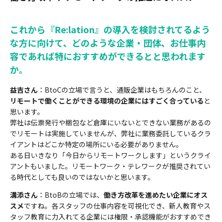
これから『Re:lation』の導入を検討されてるよう
な方に向けて、どのような企業・団体、お仕事内
容であれば特におすすめができるとと思われます
か。
益吉さん
：BtoCの立場で言うと、通販企業はもちろんのこと、
リモートで働くことができる環境の企業にはすごく合っている
と
思います。
弊社は伝票発行や梱包など倉庫にいないとできない業務があるの
でリモートは実施していませんが、弊社に業務委託しているクラ
イアントはどこか特定の場所にいる必要がありません。
ある日いきなり「今日からリモートワークします」というクライ
アントもいました。リモートワーク・テレワークが推奨されてい
る時代としても良いのではないかと思います。
溝添さん
：BtoBの立場では、
働き方改革を進めたい企業にオス
スメ
ですね。各スタッフの仕事内容を可視化でき、新人教育やス
タッフ教育に力入れてる企業には権限・承認機能がおすすめでき