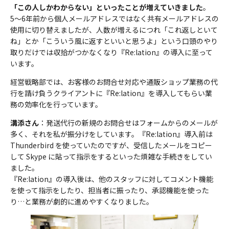
「この人しかわからない」といったことが増えていきました
。
5～6年前から個人メールアドレスではなく共有メールアドレスの
使用に切り替えましたが、人数が増えるにつれ「これ返しといて
ね」とか「こういう風に返すといいと思うよ」という口頭のやり
取りだけでは収拾がつかなくなり『Re:lation』の導入に至って
います。
経営戦略部では、お客様のお問合せ対応や通販ショップ業務の代
行を請け負うクライアントに『Re:lation』を導入してもらい業
務の効率化を行っています。
溝添さん
：発送代行の新規のお問合せはフォームからのメールが
多く、それを私が振分けをしています。『Re:lation』導入前は
Thunderbird を使っていたのですが、受信したメールをコピー
して Skype に貼って指示をするといった煩雑な手続きをしてい
ました。
『Re:lation』の導入後は、他のスタッフに対してコメント機能
を使って指示をしたり、担当者に振ったり、承認機能を使った
り…と業務が劇的に進めやすくなりました。