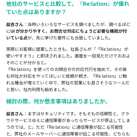
他社のサービスと比較して、『Re:lation』が優れ
ていた点はありますか？
益吉さん
：当時いろいろなサービスを調べましたが、調べるほど
に
UI が分かりやすく、お問合せ対応にちょうど必要な機能が付
いている点
が、先に挙げた要件にも合致していました。
実際にお客様に提案したときも、社長さんが「『Re:lation』 が
使いやすそう」と即決されました。画面を一目見ただけでおおよ
そのことが分かると。
『Re:lation』を使ってのお問合せの対応代行を始めて、その後
も何社か対応をやってほしいと依頼が続き、『Re:lation』に触
れる機会が増えていく中で、弊社の営業にも良さそうなツールだ
と思い、社内利用も始めました。
検討の際、何か懸念事項はありましたか。
益吉さん
：まずはセキュリティです。そもそもの信頼性と、クラ
ウドサービスゆえに通信障害があったらサービスが停止してしま
うのでは、と。ただ『Re:lation』に通信障害が起こる可能性
と、弊社のメールサーバーに通信障害が起こる可能性、どちらも